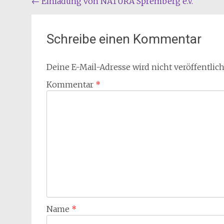
Beitragsnavigation
←
Einladung von NATURA Spremberg e.V.
Schreibe einen Kommentar
Deine E-Mail-Adresse wird nicht veröffentlich
Kommentar
*
Name
*