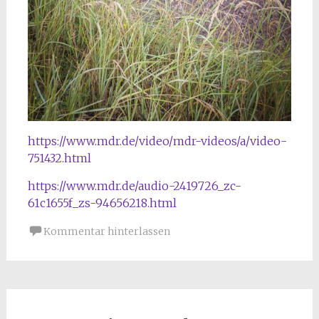
https://www.mdr.de/video/mdr-videos/a/video-
751432.html
https://www.mdr.de/audio-2419726_zc-
61c1655f_zs-94656218.html
Kommentar hinterlassen