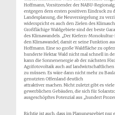
Hoffmann, Vorsitzender der NABU-Regionalgru
entgegen dem ersten positiven Eindruck zu d
Landesplanung, die Neuversiegelung zu verr
widerspricht es auch den Zielen des Klimasch
Großflächige Waldgebiete sind der beste Gara
des Klimawandels. „Der Kiefern-Monokultur-
den Klimawandel, damit er seine Funktion auc
Hoffmann. Eine so große Waldfläche zu opfer
hunderte Hektar Wald nicht mal schnell in d
kann die Sonnenenergie ab der nächsten Förd
Agrifotovoltaik auch auf landwirtschaftlich
zu müssen. Es wäre dann nicht mehr zu Baul
genutzten Offenland deutlich
attraktiver machen. Nicht zuletzt gibt es vie
gewerblichen Gebäuden, die sich für Solarstr
ausgeschöpftes Potenzial aus „hundert Proze
Richtig ist auch, dass im Planungsgebiet nur