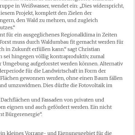
ppe in Weißwasser, wendet ein: „Dies widerspricht,
iesem Projekt, komplett den Zielen der
ingern, den Wald zu mehren, und zugleich
utzes.“
nt für ein ausgeglichenes Regionalklima in Zeiten
Forst muss durch Waldumbau fit gemacht werden für
h in Zukunft erfüllen kann.“ sagt Christian
n sei hingegen völlig kontraproduktiv, zumal
er Umgebung aufgeforstet werden können. Alternativ
erperiode für die Landwirtschaft in Form der
en Flächen gewonnen werden, ohne einen Baum fällen
and umzuwidmen. Dies dürfte die Fotovoltaik im
le Dachflächen und Fassaden von privaten und
om eignen und auch gefördert werden. Ein nicht
nt Bürgerenergie“.
 ein kleines Vorrang- und Eignungsgebiet für die