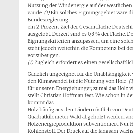
Nutzung der Windenergie auf der westliche
wurde.
(1)
Ein solches Eignungsgebiet wäre d
Bundesregierung
ein 2-Prozent-Ziel der Gesamtfläche Deutsch
ausgelobt. Derzeit sind es 0,8 % der Fläche
Eignungskriterien anzupassen, um eine solc
steht jedoch weiterhin die Kompetenz bei d
vorzubeugen.
(1)
Zugleich erfordert es einen gesellschaftli
Gänzlich ungeeignet für die Unabhängigkeit 
den Klimawandel ist die Nutzung von Holz.
(3
für unseren Energiehunger, zumal das Holz vie
stellt Christian Hoffman fest. Wie schon i
kommt das
Holz häufig aus den Ländern östlich von Deu
Quadratkilometer Wald abgeholzt werden, ande
Holzenergieproduktion subventioniert. Nur Ho
Kohlenstoff. Der Druck auf die langsam wac