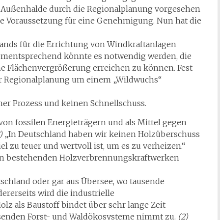
n Außenhalde durch die Regionalplanung vorgesehen
ie Voraussetzung für eine Genehmigung. Nun hat die
lands für die Errichtung von Windkraftanlagen
. Dementsprechend könnte es notwendig werden, die
he Flächenvergrößerung erreichen zu können. Fest
er Regionalplanung um einem „Wildwuchs“
cher Prozess und keinen Schnellschuss.
von fossilen Energieträgern und als Mittel gegen
)
„In Deutschland haben wir keinen Holzüberschuss
l zu teuer und wertvoll ist, um es zu verheizen.“
n den bestehenden Holzverbrennungskraftwerken
tschland oder gar aus Übersee, wo tausende
rerseits wird die industrielle
lz als Baustoff bindet über sehr lange Zeit
hsenden Forst- und Waldökosysteme nimmt zu.
(2)